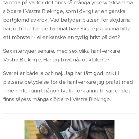
ta reda på varför det finns så många yrkesverksamma
slöjdare i Västra Blekinge, som i övrigt är en ganska
bortglömd avkrok. Vad betyder platsen för slöjdarna
här, och hur har de hamnat här? Skulle jag kunna hitta
ett mönster - eller kanske en tydlig brist på det?
Sex intervjuer senare, med sex olika hantverkare i
Västra Blekinge. Har jag blivit något klokare?
Svaret är både ja och nej. Jag har fått god insikt i
platsens betydelse för de hantverkare jag pratat med
- men inte funnit någon tydlig förklaring till varför det
finns såpass många slöjdare i Västra Blekinge.