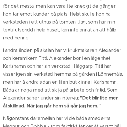
för det mesta, men kan vara lite knepigt de gånger
hon tar emot kunder på plats. Helst skulle hon ha
verkstaden i ett uthus på tomten. Jag, som har min
textil utspridd i hela huset, kan inte annat än att hålla
med henne.
I andra änden på skalan har vi krukmakaren Alexander
och keramikern Titti. Alexander bor i en lägenhet i
Karlshamn och har sin verkstad i Häggarp. Titti har
visserligen sin verkstad hemma på gården i Lönnemåla,
men har å andra sidan en liten butik inne i Karlshamn.
Båda är noga med att skilja på arbete och fritid. Som
Alexander säger under sin intervju;
"Det blir lite mer
åtskillnad. När jag går hem så går jag hem."
Någonstans däremellan har vi de båda smederna
Magnus och Bobbie - som faktiskt tänker åt varsitt håll