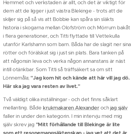
Hemmet och verkstaden är allt, och det är viktigt för
dem att de ligger i just västra Blekinge - trots att de
skiljer sig på så vis att Bobbie kan spåra sin släkts
historia i skogarna mellan Olofström och Mörrum bakåt
i flera generationer, och Titti flyttade till Vettekulla
utanför Karlshamn som barn. Båda har de slagit ner sina
rötter och förälskat sig i just sin plats. Bara tanken på
att någonsin leva och verka någon annanstans är näst
intill otänkbar. Som Titti så träffsäkert sa om sitt
Lönnemåla;
"Jag kom hit och kände att här vill jag dö.
Här ska jag vara resten av livet."
Två väldigt olika inställningar - och det finns såklart
mellanting. Både
krukmakaren Alexander
och
jag själv
faller in under den kategorin. I min intervju med mig
själv skrev jag
"Mitt förhållande till Blekinge är lite
som ett resonemangsäktenskap - jag vet att det är