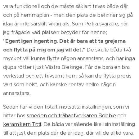
vara funktionell och de måste såklart trivas både där
och på hemmaplan - men den plats de befinner sig på
idag är inte särskilt viktig alls. Som Petra svarade, när
jag frågade vad platsen betyder för henne;
"Egentligen ingenting. Det är bara att ta grejerna
och flytta på mig om jag vill det."
De skulle båda två
mycket väl kunna flytta någon annanstans, och har inga
djupa rötter i just Västra Blekinge. Får de bara en bra
verkstad och ett trivsamt hem, så kan de flytta precis
vart som helst, och kanske rentav hellre någon
annanstans.
Sedan har vi den totalt motsatta inställningen, som vi
hittar hos
smeden och trähantverkaren Bobbie
och
keramikern Titti
. De båda var slående lika i sin inställning
till att just den plats där de är idag, där vill de alltid vara.