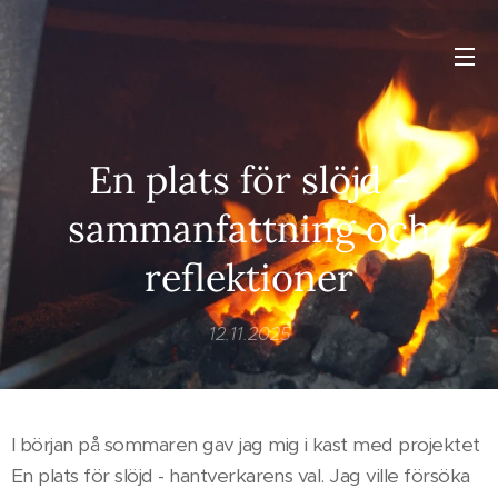
En plats för slöjd -
sammanfattning och
reflektioner
12.11.2025
I början på sommaren gav jag mig i kast med projektet
En plats för slöjd - hantverkarens val. Jag ville försöka