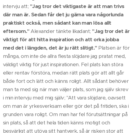
intervju att;
"Jag tror det viktigaste är att man trivs
där man är. Sedan får det ju gärna vara någorlunda
praktiskt också, men sådant kan man lösa allt
eftersom."
Alexander tänkte likadant;
"Jag tror det är
viktigt för att hitta inspiration och att orka jobba
med det i längden, det är ju rätt slitigt."
Platsen är för
många, om inte de allra flesta slöjdare jag pratat med,
väldigt viktig för just inspirationen. Fel plats kan störa
eller rentav förstöra, medan rätt plats gör att allt går
både fort och lätt och känns roligt. Allt sådant behöver
man ta med sig när man väljer plats, som jag själv skrev
i min intervju med mig själv; "Att vara slöjdare, oavsett
om man är yrkesverksam eller gör det på fritiden, ska i
grunden vara roligt. Om man har fel förutsättningar på
sin plats, så att det hela tiden känns motigt och
besvärligt att utöva sitt hantverk, så är risken stor att