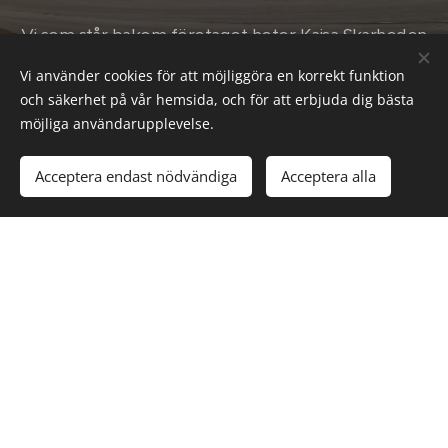
Vi som står bakom företaget heter Kajsa Skarheden
och Bobbie Hermansson och vi är hantverkare inom
Vi använder cookies för att möjliggöra en korrekt funktion
textil respektive trä och smide.
och säkerhet på vår hemsida, och för att erbjuda dig bästa
möjliga användarupplevelse.
Det är vi som står bakom hela kedjan i Sytt & Smitt,
från design till produktion, från marknadsföring till
Acceptera endast nödvändiga
Acceptera alla
försäljning.
Om oss
Hemsidan skapad av Sytt & Smitt | Februari 2024