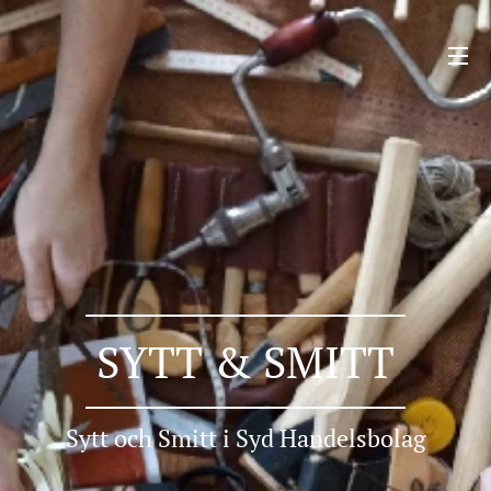
SYTT & SMITT
Sytt och Smitt i Syd Handelsbolag